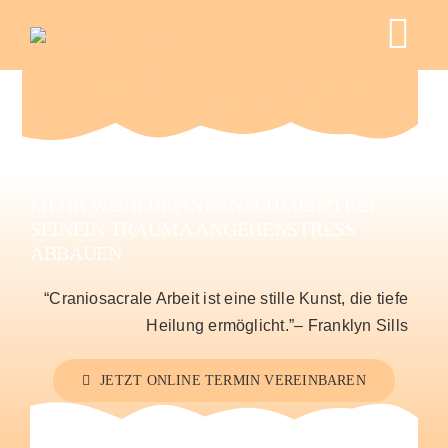
Skip
to
Tog
content
Nav
HOME
DU MÖCHTEST
ÜBER MICH
MEHR WOHLBEFINDEN
SCHMERZFREI
SEIN
EIN TRAUMA ANGEHEN
STRESS
ANGEBOTE
ABBAUEN
“Craniosacrale Arbeit ist eine stille Kunst, die tiefe
NEUIGKEITEN
Heilung ermöglicht.”– Franklyn Sills
KONTAKT
JETZT ONLINE TERMIN VEREINBAREN
KURSANGEBOTE