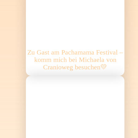
Zu Gast am Pachamama Festival –
komm mich bei Michaela von
Cranioweg besuchen💛